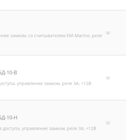
☏
ние замком, со считывателем EM-Marine, реле
БД-10-В
☏
оступа, управление замком, реле 3А, =12В
БД-10-Н
☏
 доступа, управление замком, реле 3А, =12В