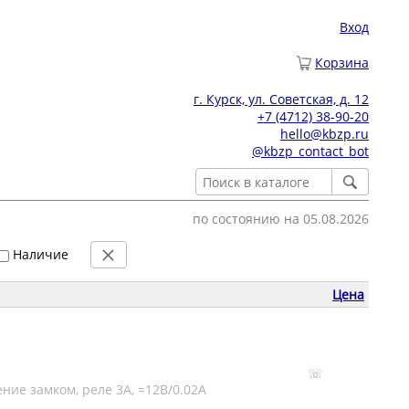
Вход
Корзина
г. Курск, ул. Советская, д. 12
+7 (4712) 38-90-20
hello@kbzp.ru
@kbzp_contact_bot
по состоянию на 05.08.2026
Наличие
Цена
☏
ие замком, реле 3А, =12В/0.02А