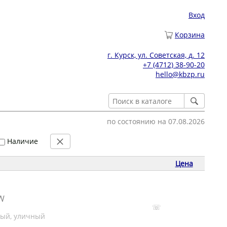
Вход
Корзина
г. Курск, ул. Советская, д. 12
+7 (4712) 38-90-20
hello@kbzp.ru
по состоянию на 07.08.2026
Наличие
Цена
0W
☏
ный, уличный