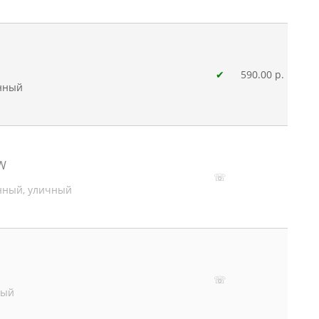
✔
590.00 р.
анный
5W
☏
анный, уличный
☏
ный