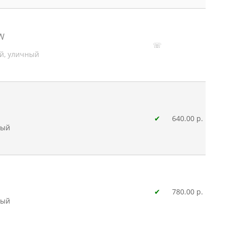
0W
☏
й, уличный
✔
640.00 р.
ный
✔
780.00 р.
ный