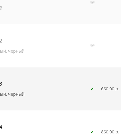
☏
й
2
☏
ный, чёрный
3
✔
660.00 р.
ный, чёрный
4
✔
860.00 р.