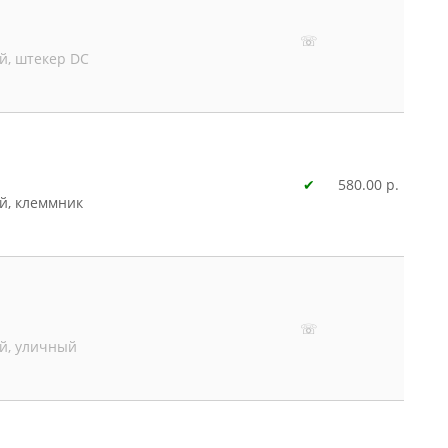
☏
й, штекер DC
✔
580.00 р.
й, клеммник
☏
й, уличный