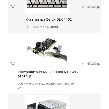
✔
399.00 р.
Клавиатура Delux DLK-1102
USB, 87 кнопок, мини
✔
450.00 р.
Контроллер PCI-RS232 ORIENT XWT-
PS050LP
2x9 pin RS232, Low Profile, MCS98651V,
PCI