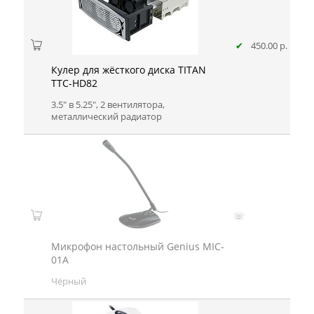
✔
450.00 р.
Кулер для жёсткого диска TITAN
TTC-HD82
3.5" в 5.25", 2 вентилятора,
металлический радиатор
☏
Микрофон настольный Genius MIC-
01A
Чёрный