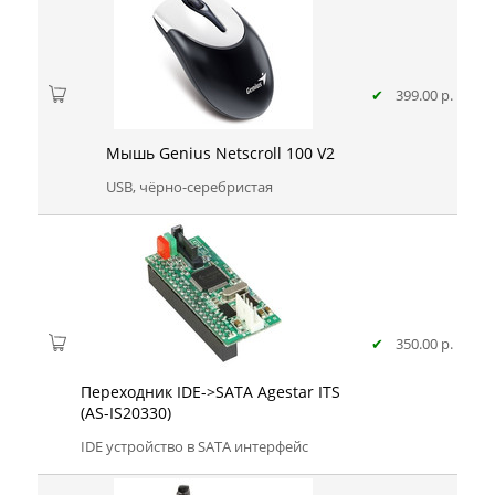
✔
399.00 р.
Мышь Genius Netscroll 100 V2
USB, чёрно-серебристая
✔
350.00 р.
Переходник IDE->SATA Agestar ITS
(AS-IS20330)
IDE устройство в SATA интерфейс