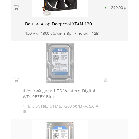
✔
299.00 р.
Вентилятор Deepcool XFAN 120
120 мм, 1300 об/мин, 3pin/molex, =12В
☏
Жёсткий диск 1 ТБ Western Digital
WD10EZEX Blue
1 ТБ, 3.5", кэш 64 МБ, 7200 об/мин, SATA
III