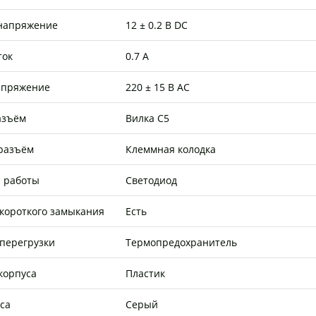
напряжение
12 ± 0.2 В DC
ток
0.7 А
апряжение
220 ± 15 В AC
азъём
Вилка C5
разъём
Клеммная колодка
 работы
Светодиод
 короткого замыкания
Есть
 перегрузки
Термопредохранитель
корпуса
Пластик
са
Серый