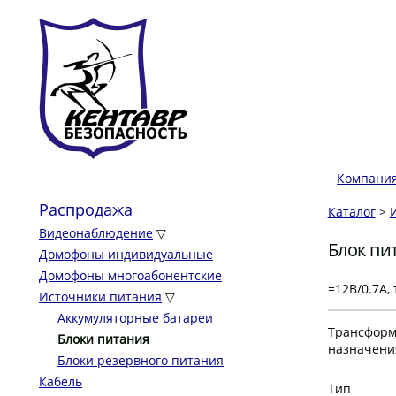
Компани
Распродажа
Каталог
>
Видеонаблюдение
▽
Блок пи
Домофоны индивидуальные
Домофоны многоабонентские
=12В/0.7А
Источники питания
▽
Аккумуляторные батареи
Трансформ
Блоки питания
назначени
Блоки резервного питания
Кабель
Тип