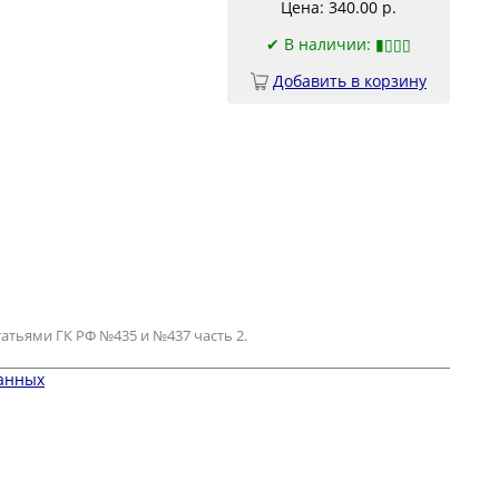
Цена: 340.00 р.
✔
В наличии: ▮▯▯▯
Добавить в корзину
атьями ГК РФ №435 и №437 часть 2.
данных