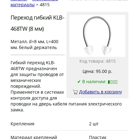
материалы
> 4815
Переход гибкий KLB-
468TW (8 мм)
Металл, d=8 мм, L=400
мм, белый держатель
Код товара: 4815
Гибкий переход KLB-
468TW предназначен
Цена: 95.00 р.
для защиты проводов от
механических
✔
В наличии: ▮▯▯▯
повреждений.
Добавить в корзину
Применяется в системах
контроля доступа для
проводки на дверь кабеля питания электрического
замка.
Крепления
2 шт
Материал креплений
Пластик