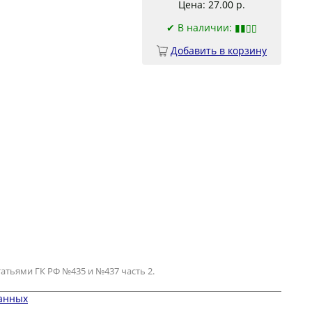
Цена: 27.00 р.
✔
В наличии: ▮▮▯▯
Добавить в корзину
атьями ГК РФ №435 и №437 часть 2.
данных