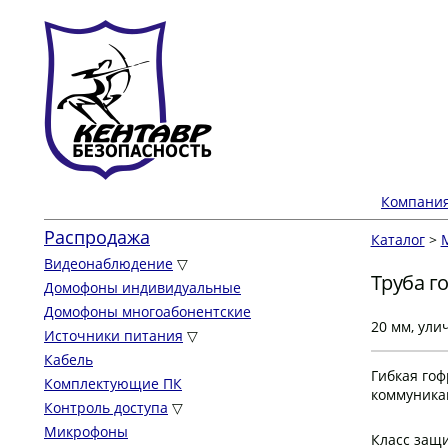
Компани
Распродажа
Каталог
>
Видеонаблюдение
▽
Труба г
Домофоны индивидуальные
Домофоны многоабонентские
20 мм, ули
Источники питания
▽
Кабель
Гибкая гоф
Комплектующие ПК
коммуникац
Контроль доступа
▽
Микрофоны
Класс защ