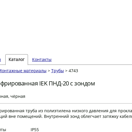
я
Каталог
Контакты
Монтажные материалы
>
Трубы
> 4743
офрированная IEK ПНД-20 с зондом
чная, чёрная
рированная труба из полиэтилена низкого давления для прокл
ий вне помещений. Внутренний зонд облегчает затяжку кабел
иты
IP55