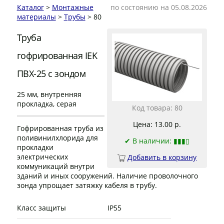
Каталог
>
Монтажные
по состоянию на 05.08.2026
материалы
>
Трубы
> 80
Труба
гофрированная IEK
ПВХ-25 с зондом
25 мм, внутренняя
прокладка, серая
Код товара: 80
Цена: 13.00 р.
Гофрированная труба из
поливинилхлорида для
✔
В наличии: ▮▮▮▯
прокладки
электрических
Добавить в корзину
коммуникаций внутри
зданий и иных сооружений. Наличие проволочного
зонда упрощает затяжку кабеля в трубу.
Класс защиты
IP55