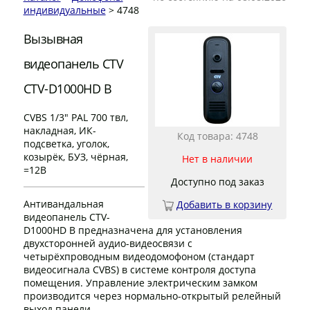
индивидуальные
> 4748
Вызывная
видеопанель CTV
CTV-D1000HD B
CVBS 1/3" PAL 700 твл,
накладная, ИК-
Код товара: 4748
подсветка, уголок,
козырёк, БУЗ, чёрная,
Нет в наличии
=12В
Доступно под заказ
Антивандальная
Добавить в корзину
видеопанель CTV-
D1000HD B предназначена для установления
двухсторонней аудио-видеосвязи с
четырёхпроводным видеодомофоном (стандарт
видеосигнала CVBS) в системе контроля доступа
помещения. Управление электрическим замком
производится через нормально-открытый релейный
выход панели.