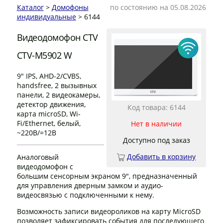
Каталог
>
Домофоны
по состоянию на 05.08.2026
индивидуальные
> 6144
Видеодомофон CTV
CTV-M5902 W
9" IPS, AHD-2/CVBS,
handsfree, 2 вызывных
панели, 2 видеокамеры,
детектор движения,
Код товара: 6144
карта microSD, Wi-
Fi/Ethernet, белый,
Нет в наличии
~220В/=12В
Доступно под заказ
Добавить в корзину
Аналоговый
видеодомофон с
большим сенсорным экраном 9", предназначенный
для управления дверным замком и аудио-
видеосвязью с подключенными к нему.
Возможность записи видеороликов на карту MicroSD
позволяет зафиксировать события для последующего