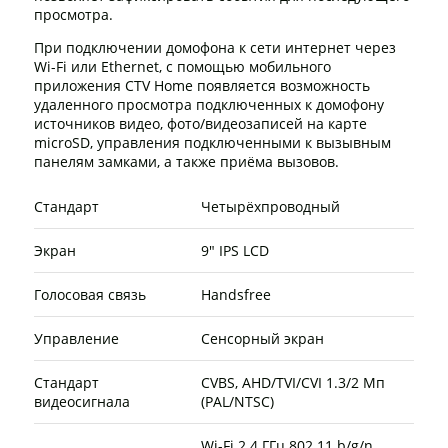
просмотра.
При подключении домофона к сети интернет через
Wi-Fi или Ethernet, с помощью мобильного
приложения CTV Home появляется возможность
удаленного просмотра подключенных к домофону
источников видео, фото/видеозаписей на карте
microSD, управления подключенными к вызывным
панелям замками, а также приёма вызовов.
Стандарт
Четырёхпроводный
Экран
9" IPS LCD
Голосовая связь
Handsfree
Управление
Сенсорный экран
Стандарт
CVBS, AHD/TVI/CVI 1.3/2 Мп
видеосигнала
(PAL/NTSC)
Wi-Fi 2.4 ГГц 802.11 b/g/n