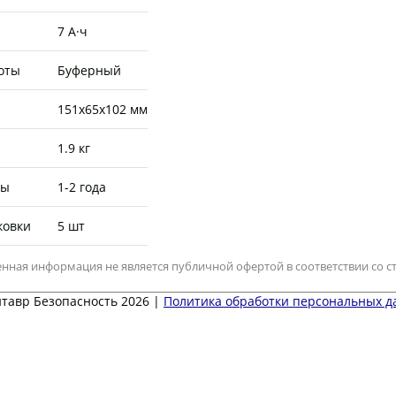
7 А·ч
оты
Буферный
151х65х102 мм
1.9 кг
бы
1-2 года
ковки
5 шт
нная информация не является публичной офертой в соответствии со ст
тавр Безопасность 2026 |
Политика обработки персональных 