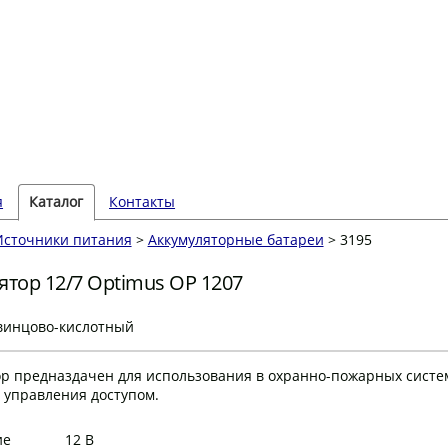
я
Каталог
Контакты
Источники питания
>
Аккумуляторные батареи
> 3195
ятор 12/7 Optimus OP 1207
свинцово-кислотный
р предназдачен для использования в охранно-пожарных систем
 управления доступом.
ие
12 В