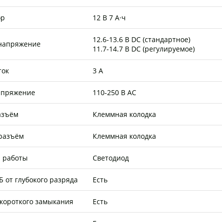
ор
12 В 7 А·ч
12.6-13.6 В DC (стандартное)
напряжение
11.7-14.7 В DC (регулируемое)
ток
3 А
апряжение
110-250 В AC
азъём
Клеммная колодка
разъём
Клеммная колодка
 работы
Светодиод
 от глубокого разряда
Есть
 короткого замыкания
Есть