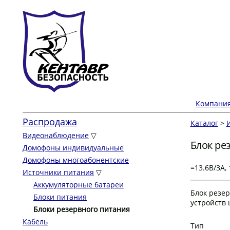
Компани
Распродажа
Каталог
>
Видеонаблюдение
▽
Блок ре
Домофоны индивидуальные
Домофоны многоабонентские
=13.6В/3А,
Источники питания
▽
Аккумуляторные батареи
Блок резер
Блоки питания
устройств 
Блоки резервного питания
Кабель
Тип