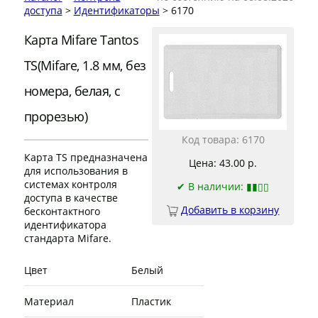
доступа
>
Идентификаторы
> 6170
Карта Mifare Tantos
TS(Mifare, 1.8 мм, без
номера, белая, с
прорезью)
Код товара: 6170
Карта TS предназначена
Цена: 43.00 р.
для использования в
системах контроля
✔
В наличии: ▮▮▯▯
доступа в качестве
Добавить в корзину
бесконтактного
идентификатора
стандарта Mifare.
Цвет
Белый
Материал
Пластик