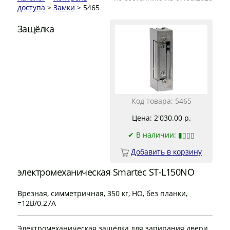
доступа
>
Замки
> 5465
Защёлка
Код товара: 5465
Цена: 2'030.00 р.
✔
В наличии: ▮▯▯▯
Добавить в корзину
электромеханическая Smartec ST-L150NO
Врезная, симметричная, 350 кг, НО, без планки,
=12В/0.27A
Электромеханическая защёлка для запирания двери