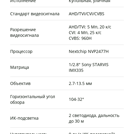
Исполнение
Купольная, уличная
Стандарт видеосигнала
AHD/TVI/CVI/CVBS
AHD/TVI: 5 Мп, 20 к/с
Разрешение
CVI: 4 Мп, 25 к/с
видеосигнала
CVBS: 960H
Процессор
Nextchip NVP2477H
1/2.8" Sony STARVIS
Матрица
IMX335
Объектив
2.7-13.5 мм
Горизонтальный угол
104-32°
обзора
2 светодиода, дальность
ИК-подсветка
до 30 м