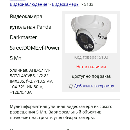
Видеонаблюдение
>
Видеокамеры
> 5133
Видеокамера
купольная Panda
Darkmaster
StreetDOME.vf-Power
Код товара: 5133
5 Мп
Нет в наличии
Уличная, AHD-5/TVI-
5/CVI-4/CVBS, 1/2.8"
Доступно под заказ
IMX335, f=2.7-13.5 мм,
Добавить в корзину
104-32°, ИК 30 м,
=12В/0.43А
Мультиформатная уличная видеокамера высокого
разрешения 5 Мп. Варифокальный объектив
позволяет настроить угол обзора камеры.