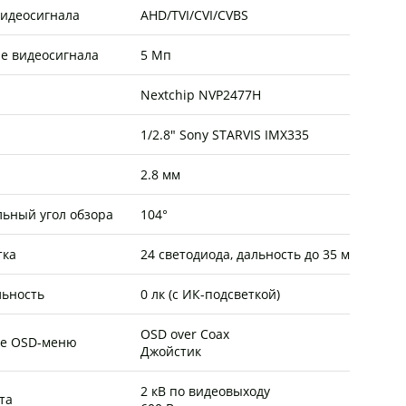
видеосигнала
AHD/TVI/CVI/CVBS
е видеосигнала
5 Мп
Nextchip NVP2477H
1/2.8" Sony STARVIS IMX335
2.8 мм
льный угол обзора
104°
тка
24 светодиода, дальность до 35 м
льность
0 лк (с ИК-подсветкой)
OSD over Сoax
е OSD-меню
Джойстик
2 кВ по видеовыходу
та