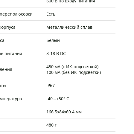
600 В по входу питания
 переполюсовки
Есть
корпуса
Металлический сплав
са
Белый
е питания
8-18 В DC
450 мА (с ИК-подсветкой)
бления
100 мА (без ИК-подсветки)
иты
IP67
емпература
-40...+50° C
166.5х84х69.4 мм
480 г