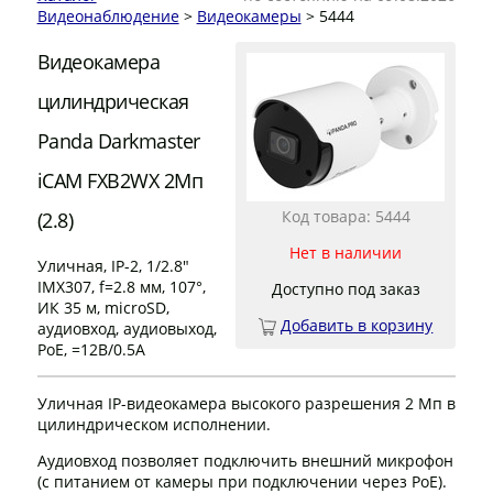
Видеонаблюдение
>
Видеокамеры
> 5444
Видеокамера
цилиндрическая
Panda Darkmaster
iCAM FXB2WX 2Мп
Код товара: 5444
(2.8)
Нет в наличии
Уличная, IP-2, 1/2.8"
IMX307, f=2.8 мм, 107°,
Доступно под заказ
ИК 35 м, microSD,
Добавить в корзину
аудиовход, аудиовыход,
PoE, =12В/0.5А
Уличная IP-видеокамера высокого разрешения 2 Мп в
цилиндрическом исполнении.
Аудиовход позволяет подключить внешний микрофон
(с питанием от камеры при подключении через PoE).