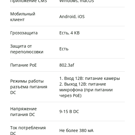
Приложение CMS
Windows, macOS
Мобильный
Android, iOS
клиент
Грозозащита
Есть, 4 КВ
Защита от
Есть
переполюсовки
Питание PoE
802.3af
1. Вход 12В: питание камеры
Режимы работы
2. Выход 12В: питание
разъёма питания
микрофона (при питании
DC
через PoE)
Напряжение
9-15 В DC
питания DC
Ток потребления
Не более 380 мА
DC