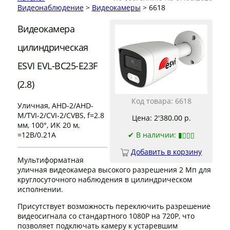
Видеонаблюдение
>
Видеокамеры
> 6618
Видеокамера
цилиндрическая
ESVI EVL-BC25-E23F
(2.8)
Код товара: 6618
Уличная, AHD-2/AHD-
M/TVI-2/CVI-2/CVBS, f=2.8
Цена: 2'380.00 р.
мм, 100°, ИК 20 м,
=12В/0.21А
✔
В наличии: ▮▯▯▯
Добавить в корзину
Мультиформатная
уличная видеокамера высокого разрешения 2 Мп для
круглосуточного наблюдения в цилиндрическом
исполнении.
Присутствует возможность переключить разрешение
видеосигнала со стандартного 1080P на 720P, что
позволяет подключать камеру к устаревшим